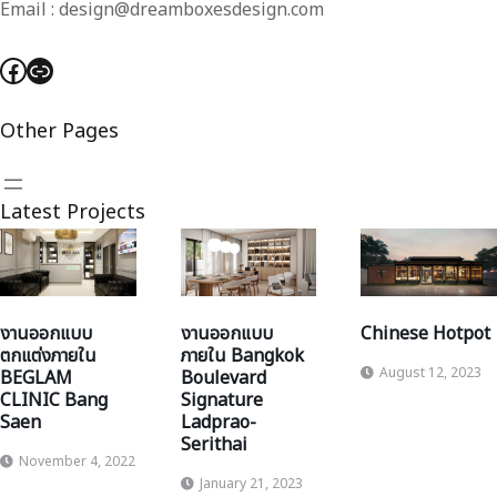
Email : design@dreamboxesdesign.com
Facebook
Link
Other Pages
Latest Projects
งานออกแบบ
งานออกแบบ
Chinese Hotpot
ตกแต่งภายใน
ภายใน Bangkok
August 12, 2023
BEGLAM
Boulevard
CLINIC Bang
Signature
Saen
Ladprao-
Serithai
November 4, 2022
January 21, 2023