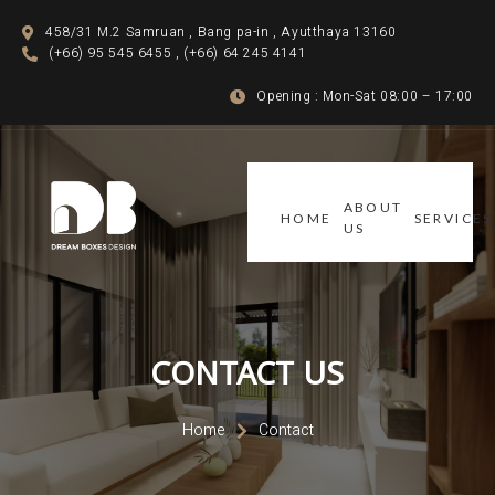
458/31 M.2 Samruan , Bang pa-in , Ayutthaya 13160
(+66) 95 545 6455 , (+66) 64 245 4141
Opening : Mon-Sat 08:00 – 17:00
ABOUT
HOME
SERVICES
US
CONTACT US
Home
Contact