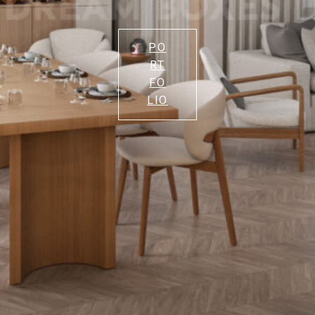
PO
RT
FO
LIO