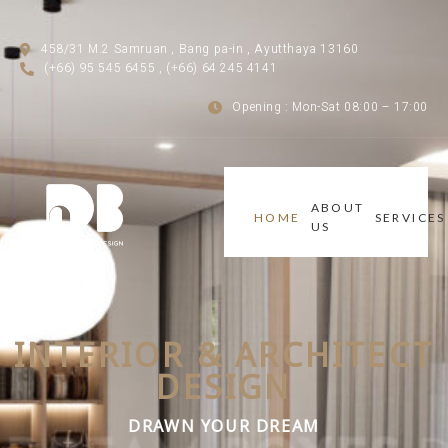
Skip
to
458/31 M.2 Samruan , Bang pa-in , Ayutthaya 13160
content
(+66) 95 545 6455 , (+66) 64 245 4141
Opening : Mon-Sat 08:00 – 17:00
ABOUT
HOME
SERVICES
US
INTERIOR & ARCHITECT
DESIGN
DRAWN YOUR DREAM